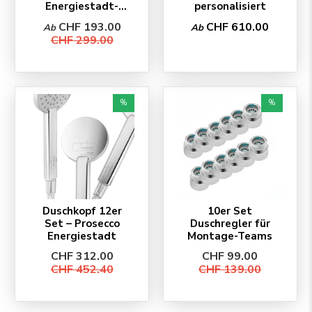
Energiestadt-
personalisiert
Design
CHF 193.00
CHF 610.00
Ab
Ab
CHF 299.00
%
%
Duschkopf 12er
10er Set
Set – Prosecco
Duschregler für
Energiestadt
Montage-Teams
CHF 312.00
CHF 99.00
CHF 452.40
CHF 139.00