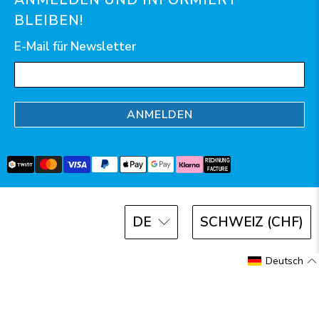
BLEIBEN!
E-Mail für Newsletter
ANMELDEN
DE
SCHWEIZ (CHF)
© 2026
AquaClic
.
Deutsch