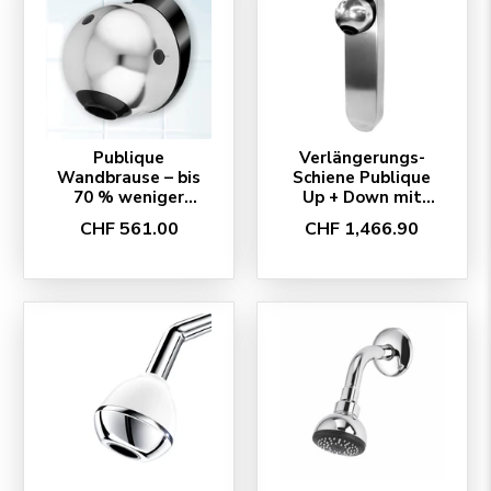
Publique
Verlängerungs-
Wandbrause – bis
Schiene Publique
70 % weniger
Up + Down mit
Energie & Wasser,
Wandbrause
CHF 561.00
CHF 1,466.90
Swiss-Made
Publique