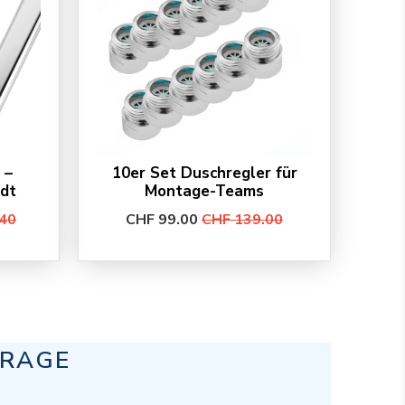
 –
10er Set Duschregler für
adt
Montage-Teams
40
CHF 99.00
CHF 139.00
FRAGE