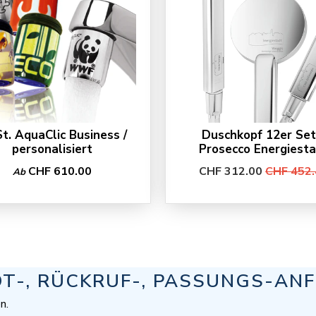
St. AquaClic Business /
Duschkopf 12er Set
personalisiert
Prosecco Energiest
CHF 610.00
CHF 312.00
CHF 452.
Ab
OT-, RÜCKRUF-, PASSUNGS-AN
n.