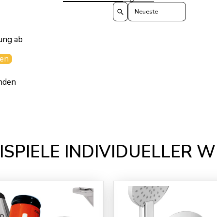
Sort reviews by
ung ab
en
nden
ISPIELE INDIVIDUELLER 