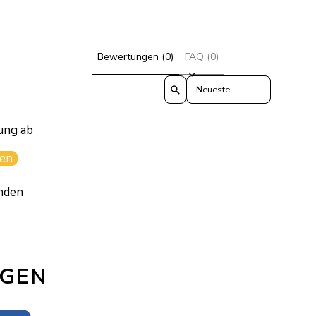
Bewertungen (0)
FAQ (0)
Sort reviews by
ung ab
en
nden
AGEN