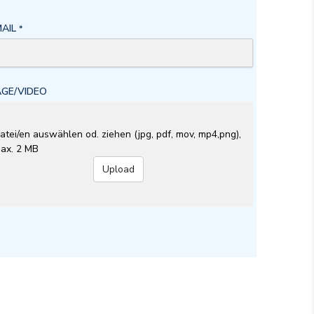
MAIL
*
AGE/VIDEO
atei/en auswählen od. ziehen (jpg, pdf, mov, mp4,png),
ax. 2 MB
Upload