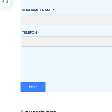
4.8
VORNAME / NAME
*
TELEFON
*
Next