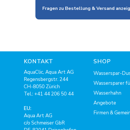
Fragen zu Bestellung & Versand anzei
KONTAKT
SHOP
AquaClic, Aqua Art AG
Wasserspar-Du
Regensbergstr. 244
Wassersparer fü
CH-8050 Zürich
Wasserhahn
Tel.:
+41 44 206 50 44
Angebote
EU:
Firmen & Gemei
Aqua Art AG
c/o Schmeiser GbR