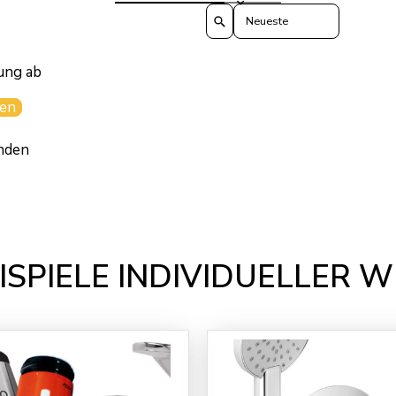
Sort reviews by
ung ab
en
nden
ISPIELE INDIVIDUELLER 