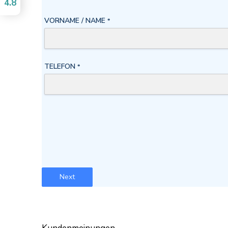
4.8
VORNAME / NAME
*
TELEFON
*
Next