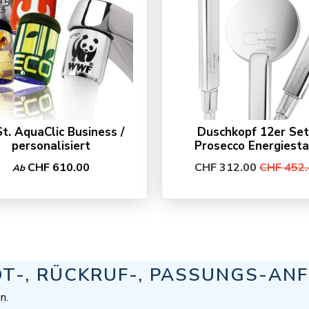
St. AquaClic Business /
Duschkopf 12er Set
personalisiert
Prosecco Energiest
CHF 610.00
CHF 312.00
CHF 452.
Ab
OT-, RÜCKRUF-, PASSUNGS-AN
n.