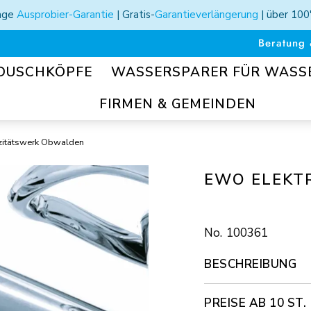
Tage
Ausprobier-Garantie
| Gratis-
Garantieverlängerung
| über 100
Beratung 
DUSCHKÖPFE
WASSERSPARER FÜR WAS
FIRMEN & GEMEINDEN
izitätswerk Obwalden
EWO ELEKT
100361
BESCHREIBUNG
PREISE AB 10 ST.