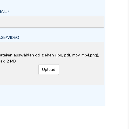
MAIL
*
AGE/VIDEO
atei/en auswählen od. ziehen (jpg, pdf, mov, mp4,png),
ax. 2 MB
Upload