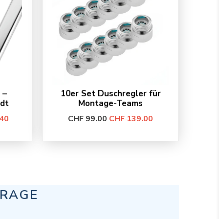
 –
10er Set Duschregler für
adt
Montage-Teams
40
CHF 99.00
CHF 139.00
FRAGE