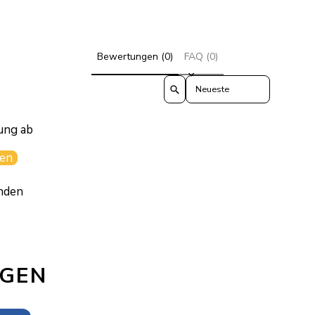
Bewertungen (0)
FAQ (0)
Sort reviews by
ung ab
en
nden
AGEN