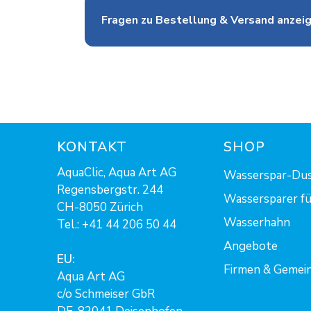
Fragen zu Bestellung & Versand anzei
KONTAKT
SHOP
AquaClic, Aqua Art AG
Wasserspar-Du
Regensbergstr. 244
Wassersparer fü
CH-8050 Zürich
Wasserhahn
Tel.:
+41 44 206 50 44
Angebote
EU:
Firmen & Gemei
Aqua Art AG
c/o Schmeiser GbR