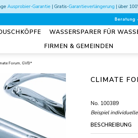
Tage
Ausprobier-Garantie
| Gratis-
Garantieverlängerung
| über 100
Beratung 
DUSCHKÖPFE
WASSERSPARER FÜR WAS
FIRMEN & GEMEINDEN
mate Forum, GVB*
CLIMATE FO
100389
Beispiel individuell
BESCHREIBUNG