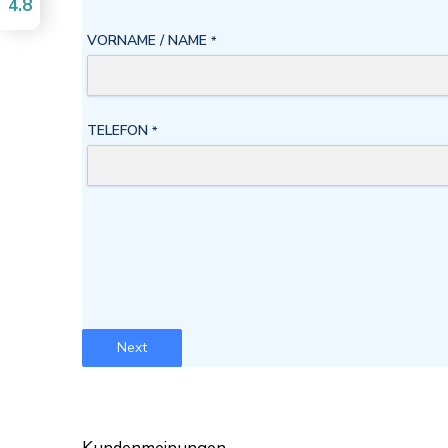
4.8
VORNAME / NAME
*
TELEFON
*
Next