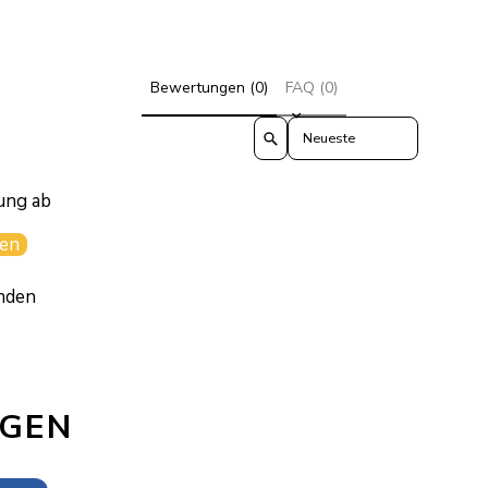
Bewertungen (0)
FAQ (0)
Sort reviews by
ung ab
en
nden
AGEN