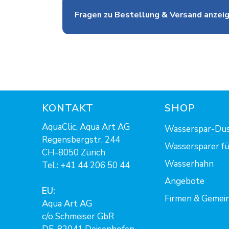
Fragen zu Bestellung & Versand anzei
KONTAKT
SHOP
AquaClic, Aqua Art AG
Wasserspar-Du
Regensbergstr. 244
Wassersparer fü
CH-8050 Zürich
Wasserhahn
Tel.:
+41 44 206 50 44
Angebote
EU:
Firmen & Gemei
Aqua Art AG
c/o Schmeiser GbR