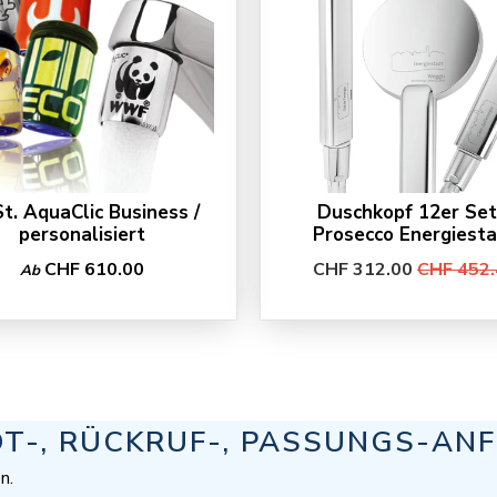
St. AquaClic Business /
Duschkopf 12er Set
personalisiert
Prosecco Energiest
CHF 610.00
CHF 312.00
CHF 452.
Ab
OT-, RÜCKRUF-, PASSUNGS-AN
n.