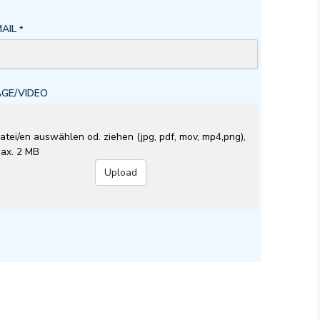
MAIL
*
AGE/VIDEO
atei/en auswählen od. ziehen (jpg, pdf, mov, mp4,png),
ax. 2 MB
Upload