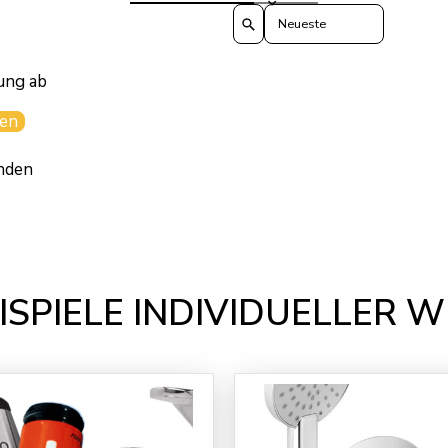
Sort reviews by
ung ab
en
nden
ISPIELE INDIVIDUELLER 