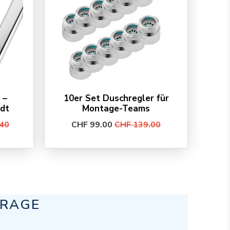
 –
10er Set Duschregler für
adt
Montage-Teams
40
CHF 99.00
CHF 139.00
FRAGE