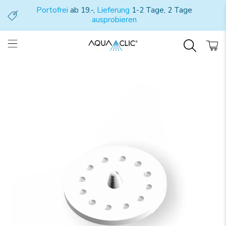
Portofrei
ab 19.-,
Lieferung
1-2 Tage, 2 Tage
ausprobieren