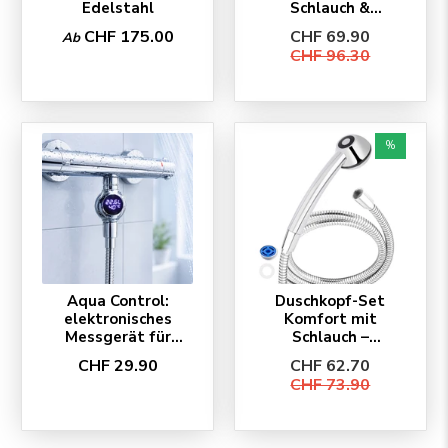
Edelstahl
Schlauch &
Zubehör
CHF 175.00
CHF 69.90
Ab
CHF 96.30
%
Aqua Control:
Duschkopf-Set
elektronisches
Komfort mit
Messgerät für
Schlauch –
Duschen
SwissClima
CHF 29.90
CHF 62.70
EcoChrome
CHF 73.90