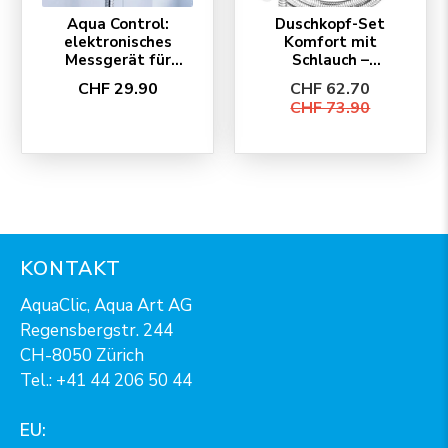
Aqua Control:
Duschkopf-Set
elektronisches
Komfort mit
Messgerät für
Schlauch –
Duschen
SwissClima
CHF 29.90
CHF 62.70
EcoChrome
CHF 73.90
KONTAKT
AquaClic, Aqua Art AG
Regensbergstr. 244
CH-8050 Zürich
Tel.:
+41 44 206 50 44
EU: