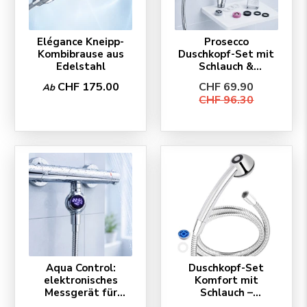
Elégance Kneipp-
Prosecco
Kombibrause aus
Duschkopf-Set mit
Edelstahl
Schlauch &
Zubehör
CHF 175.00
CHF 69.90
Ab
CHF 96.30
Aqua Control:
Duschkopf-Set
elektronisches
Komfort mit
Messgerät für
Schlauch –
Duschen
SwissClima