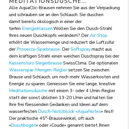
MEDITATIONSDUSCHE...
Alle AquaClic-Brausen nehmen Sie aus der Verpackung
und schrauben sie an den Schlauch: Sie duschen
damit bereits ökologisch in einer der
tiefen
Energieklassen.
Wollen Sie den Dusch-Strahl
Ihres neuen Duschkopfs verändern? Der
Air-Stop
erhöht die Wassermenge und reduziert die Luftzufur
der
Prosecco-Sparbrause
. Der
Softspray
macht aus
dem kräftigen Strahl einen weichen Duschspray bei der
Kassensturz-Siegerbrause
SwissClima. Die optionalen
Wasserspar-Mengen-Regler
setzen Sie zwischen
Brause und Schlauch, um noch mehr Wasserkosten und
Energie zu sparen. Geniessen Sie eine lange, kreative
Meditationsdusche
mit einem 3- oder 4 l/min-Regler
statt der sonst üblichen 13-20 l/min und halten Sie
Ihre frei fliessenden Gedanken und Ideen auf dem
wasserfesten
Dusch-Notizblock «AquaNotes
» fest!
Der praktische 45°-Brausewinkel, oft auch
«
Duschbogen
» oder «Coude» genannt bietet Ihnen