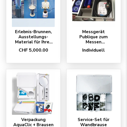
Erlebnis-Brunnen,
Messgerät
Ausstellungs-
Publique zum
Material für Ihren
Messen
Stand - in Ausleihe
BESTEHENDER
CHF 5,000.00
Individuell
Wand-Brausen, in
Ausleihe
Verpackung
Service-Set für
AquaClic + Brausen
Wandbrause