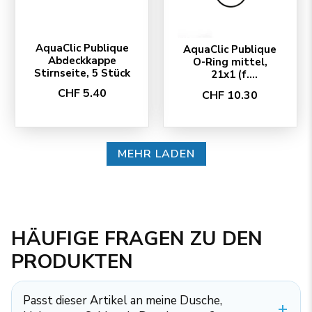
AquaClic Publique
AquaClic Publique
Abdeckkappe
O-Ring mittel,
Stirnseite, 5 Stück
21x1 (f.
Wasseraustrittsdü
CHF 5.40
CHF 10.30
se), 5 Stück
MEHR LADEN
HÄUFIGE FRAGEN ZU DEN
PRODUKTEN
Passt dieser Artikel an meine Dusche,