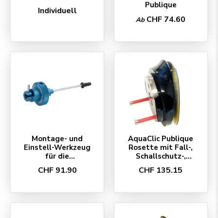
Publique
Individuell
CHF 74.60
Ab
Montage- und
AquaClic Publique
Einstell-Werkzeug
Rosette mit Fall-,
für die
Schallschutz-,
Wandbrause
Dichtigkeits-
CHF 91.90
CHF 135.15
Publique mit
System
Steckschlüssel