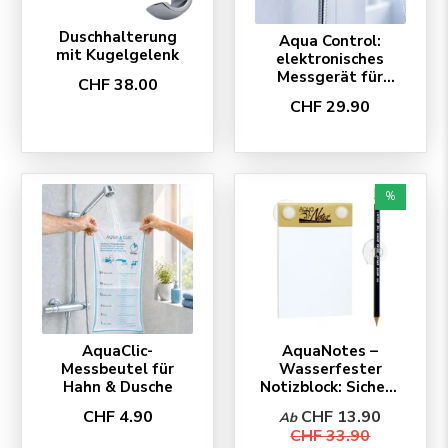
Duschhalterung
Aqua Control:
mit Kugelgelenk
elektronisches
Messgerät für
CHF 38.00
Duschen
CHF 29.90
%
AquaClic-
AquaNotes –
Messbeutel für
Wasserfester
Hahn & Dusche
Notizblock: Sichern
Sie Ihre Ideen
CHF 4.90
CHF 13.90
Ab
unter der Dusche!
CHF 33.90