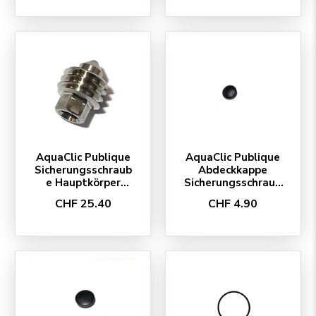
AquaClic Publique
AquaClic Publique
Sicherungsschraub
Abdeckkappe
e Hauptkörper
Sicherungsschraub
(Befestigungsschr
e, 5 Stück
CHF 25.40
CHF 4.90
aube), 5 Stück