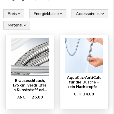
Preis
Energieklasse
Accessoire zu
Material
AquaClic-AntiCalc
Brauseschlauch,
für die Dusche –
175 cm, verdrillfrei
kein Nachtropfen,
in Kunststoff oder
kein Standwasser,
CHF 34.00
Edelstahl
kein Kalk
CHF 26.00
Ab