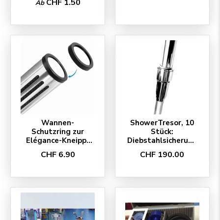
CHF 1.50
Ab
Wannen-
ShowerTresor, 10
Schutzring zur
Stück:
Elégance-Kneipp-
Diebstahlsicherung
Brause
Duschkopf
CHF 6.90
CHF 190.00