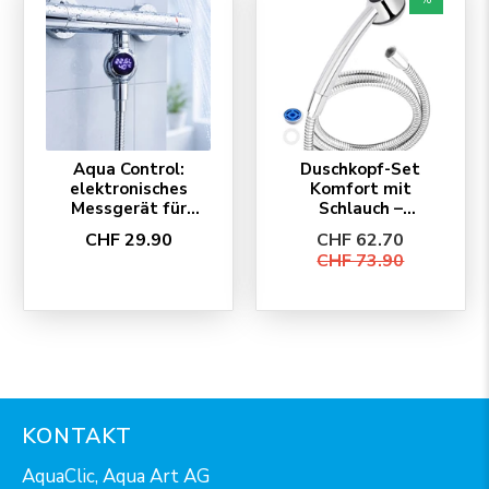
Aqua Control:
Duschkopf-Set
elektronisches
Komfort mit
Messgerät für
Schlauch –
Duschen
SwissClima
CHF 29.90
CHF 62.70
EcoChrome
CHF 73.90
KONTAKT
AquaClic, Aqua Art AG