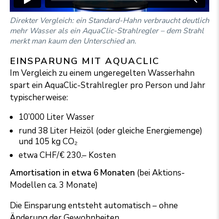
Direkter Vergleich: ein Standard-Hahn verbraucht deutlich
mehr Wasser als ein AquaClic-Strahlregler – dem Strahl
merkt man kaum den Unterschied an.
EINSPARUNG MIT AQUACLIC
Im Vergleich zu einem ungeregelten Wasserhahn
spart ein AquaClic-Strahl­reg­ler pro Person und Jahr
ty­pi­scher­wei­se:
10’000 Liter Wasser
rund 38 Liter Heizöl (oder gleiche Energiemenge)
und 105 kg CO₂
etwa CHF/€ 230.– Kosten
Amortisation in etwa 6 Monaten
(bei Aktions-
Modellen ca. 3 Monate)
Die Einsparung entsteht automatisch – ohne
Änderung der Gewohnheiten.