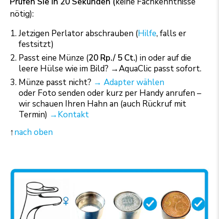
Prüfen Sie in 20 Sekunden (
keine Fachkenntnisse
nötig):
Jetzigen Perlator abschrauben (
Hilfe
, falls er
festsitzt)
Passt eine Münze (
20 Rp./ 5 Ct.
) in oder auf die
leere Hülse wie im Bild? →AquaClic passt sofort.
Münze passt nicht?
→ Adapter wählen
oder Foto senden oder kurz per Handy anrufen –
wir schauen Ihren Hahn an (auch Rückruf mit
Termin)
→Kontakt
↑
nach oben