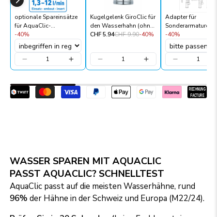
optionale Spareinsätze
Kugelgelenk GiroClic für
Adapter für
für AquaClic-
den Wasserhahn (ohne
Sonderarmaturen
Strahlregler – 1,3 bis 12
-40%
AquaClic)
CHF 5.94
CHF 9.90
-40%
-40%
l/min
WASSER SPAREN MIT AQUACLIC
PASST AQUACLIC? SCHNELLTEST
AquaClic passt auf die meisten Wasserhähne, rund
96%
der Hähne in der Schweiz und Europa (M22/24).