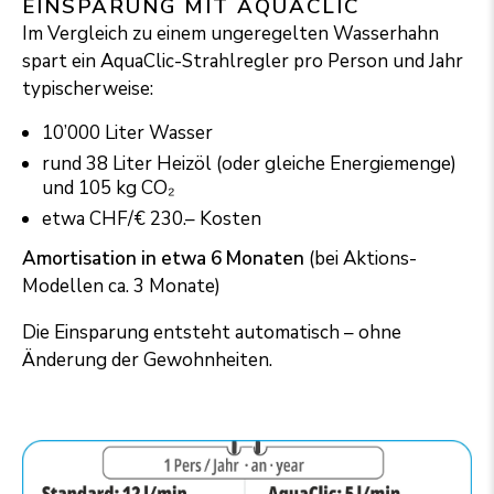
EINSPARUNG MIT AQUACLIC
Im Vergleich zu einem ungeregelten Wasserhahn
spart ein AquaClic-Strahl­reg­ler pro Person und Jahr
ty­pi­scher­wei­se:
10’000 Liter Wasser
rund 38 Liter Heizöl (oder gleiche Energiemenge)
und 105 kg CO₂
etwa CHF/€ 230.– Kosten
Amortisation in etwa 6 Monaten
(bei Aktions-
Modellen ca. 3 Monate)
Die Einsparung entsteht automatisch – ohne
Änderung der Gewohnheiten.