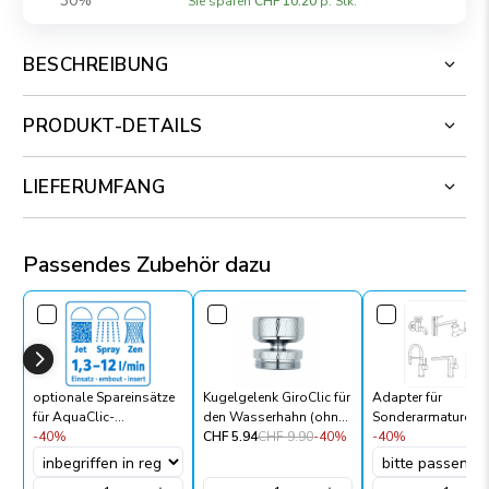
30%
Sie sparen
CHF 10.20
p. Stk.
BESCHREIBUNG
PRODUKT-DETAILS
LIEFERUMFANG
Passendes Zubehör dazu
optionale Spareinsätze
Kugelgelenk GiroClic für
Adapter für
für AquaClic-
den Wasserhahn (ohne
Sonderarmaturen
Strahlregler – 1,3 bis 12
-40%
AquaClic)
CHF 5.94
CHF 9.90
-40%
-40%
l/min