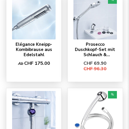
Elégance Kneipp-
Prosecco
Kombibrause aus
Duschkopf-Set mit
Edelstahl
Schlauch &
Zubehör
CHF 175.00
CHF 69.90
Ab
CHF 96.30
%