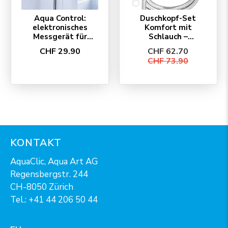
Aqua Control:
Duschkopf-Set
elektronisches
Komfort mit
Messgerät für
Schlauch –
Duschen
SwissClima
CHF 29.90
CHF 62.70
EcoChrome
CHF 73.90
KONTAKT
AquaClic, Aqua Art AG
Regensbergstr. 244
CH-8050 Zürich
Tel.:
+41 44 206 50 44