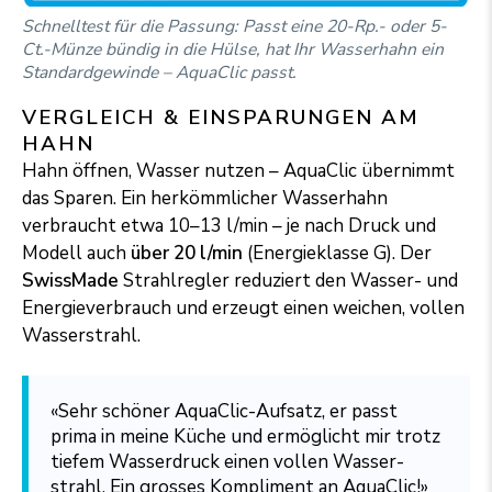
Schnelltest für die Passung: Passt eine 20-Rp.- oder 5-
Ct.-Münze bündig in die Hülse, hat Ihr Wasserhahn ein
Standardgewinde – AquaClic passt.
VERGLEICH & EINSPARUNGEN AM
HAHN
Hahn öffnen, Wasser nutzen – AquaClic übernimmt
das Sparen. Ein herkömmlicher Wasserhahn
verbraucht etwa 10–13 l/min – je nach Druck und
Modell auch
über 20 l/min
(Energieklasse G). Der
SwissMade
Strahlregler reduziert den Wasser- und
Ener­gie­ver­brauch und erzeugt einen wei­chen, vollen
Wasserstrahl.
«Sehr schöner AquaClic-Aufsatz, er passt
prima in meine Küche und ermöglicht mir trotz
tiefem Was­ser­druck einen vol­len Was­ser­
strahl. Ein grosses Kom­pli­ment an AquaClic!»